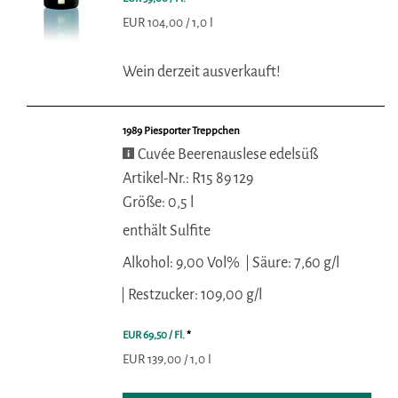
EUR 104,00 / 1,0 l
Wein derzeit ausverkauft!
1989 Piesporter Treppchen
Cuvée Beerenauslese edelsüß
Artikel-Nr.: R15 89 129
Größe: 0,5 l
enthält Sulfite
Alkohol: 9,00 Vol%
Säure: 7,60 g/l
Restzucker: 109,00 g/l
EUR 69,50
/ Fl.
*
EUR 139,00 / 1,0 l