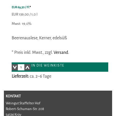
EUR 69,50
/ Fl.
*
EUR 139,00 / 1,0 l
Mwst: 19,0%
Beerenauslese, Kerner, edelsüß
* Preis inkl. Mwst., zzgl.
Versand
.
IN DIE WEINKISTE
Lieferzeit:
ca. 2–6 Tage
KONTAKT
Weingut Staffelter Hof
Robert-Schuman-Str. 208
54536 Kröv