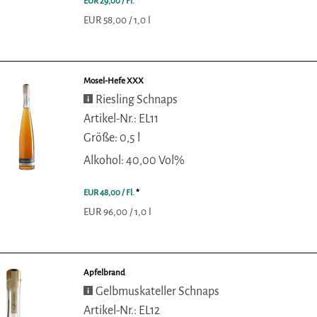
EUR 29,00
/ Fl.
*
EUR 58,00 / 1,0 l
Mosel-Hefe XXX
Riesling Schnaps
Artikel-Nr.: EL11
Größe: 0,5 l
Alkohol: 40,00 Vol%
EUR 48,00
/ Fl.
*
EUR 96,00 / 1,0 l
Apfelbrand
Gelbmuskateller Schnaps
Artikel-Nr.: EL12