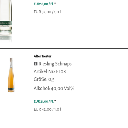
EUR 16,00
/ Fl.
*
EUR 32,00 / 1,0 l
Alter Trester
Riesling Schnaps
Artikel-Nr.: EL08
Größe: 0,5 l
Alkohol: 40,00 Vol%
EUR 21,00
/ Fl.
*
EUR 42,00 / 1,0 l