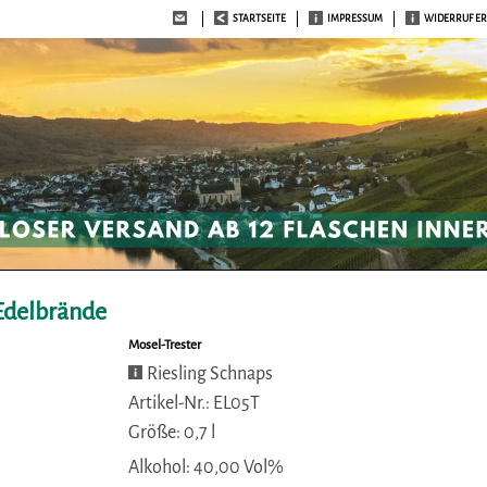
STARTSEITE
IMPRESSUM
WIDERRUF E
Edelbrände
Mosel-Trester
Riesling Schnaps
Artikel-Nr.: EL05T
Größe: 0,7 l
Alkohol: 40,00 Vol%