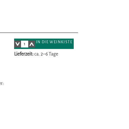
IN DIE WEINKISTE
Lieferzeit:
ca. 2–6 Tage
r: