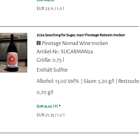
EUR 104,00
*
EUR 23,11 / 1,0 l
2024 Searching for Sugar, man! Pinotage Rotwein trocken
Pinotage Nomad Wine trocken
Artikel-Nr.: SUGARMAN24
Größe: 0,75 l
Enthält Sulfite
Alkohol: 13,00 Vol%
Säure: 5,20 g/l
Restzucke
0,70 g/l
EUR 16,00
/ Fl.
*
EUR 21,33 / 1,0 l