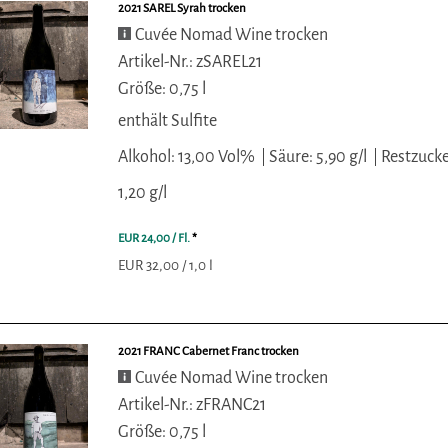
2021 SAREL Syrah trocken
Cuvée Nomad Wine trocken
Artikel-Nr.: zSAREL21
Größe: 0,75 l
enthält Sulfite
Alkohol: 13,00 Vol%
Säure: 5,90 g/l
Restzucke
1,20 g/l
EUR 24,00
/ Fl.
*
EUR 32,00 / 1,0 l
2021 FRANC Cabernet Franc trocken
Cuvée Nomad Wine trocken
Artikel-Nr.: zFRANC21
Größe: 0,75 l