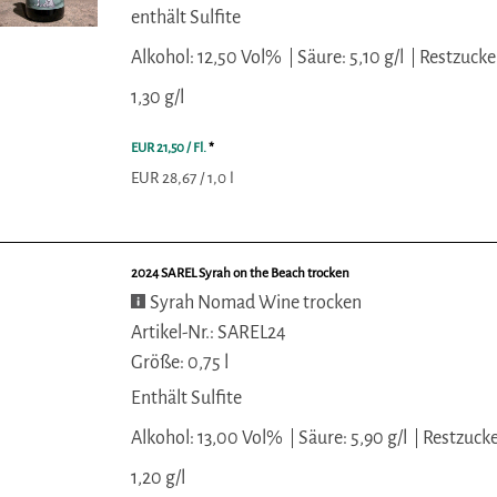
enthält Sulfite
Alkohol: 12,50 Vol%
Säure: 5,10 g/l
Restzucke
1,30 g/l
EUR 21,50
/ Fl.
*
EUR 28,67 / 1,0 l
2024 SAREL Syrah on the Beach trocken
Syrah Nomad Wine trocken
Artikel-Nr.: SAREL24
Größe: 0,75 l
Enthält Sulfite
Alkohol: 13,00 Vol%
Säure: 5,90 g/l
Restzucke
1,20 g/l