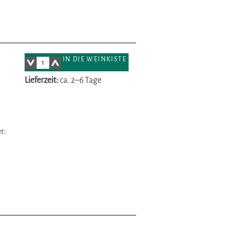
IN DIE WEINKISTE
Lieferzeit:
ca. 2–6 Tage
r: