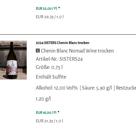
EUR 22,00
/ Fl.
*
EUR 29,33 / 1,0 l
2024 SISTERS Chenin Blanc trocken
Chenin Blanc Nomad Wine trocken
Artikel-Nr.: SISTERS24
Größe: 0,75 l
Enthält Sulfite
Alkohol: 12,00 Vol%
Säure: 5,90 g/l
Restzucke
1,20 g/l
EUR 16,00
/ Fl.
*
EUR 21,33 / 1,0 l