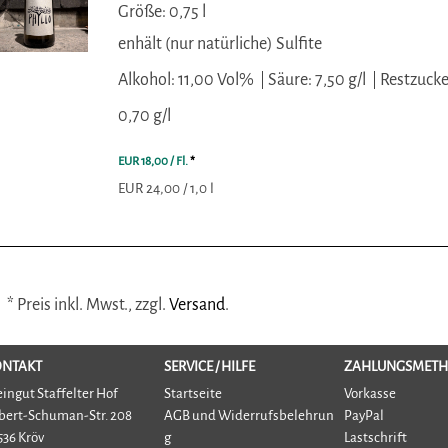
Größe: 0,75 l
enhält (nur natürliche) Sulfite
Alkohol: 11,00 Vol%
Säure: 7,50 g/l
Restzucke
0,70 g/l
EUR 18,00
/ Fl.
*
EUR 24,00 / 1,0 l
* Preis inkl. Mwst., zzgl.
Versand
.
ONTAKT
SERVICE / HILFE
ZAHLUNGSMET
ingut Staffelter Hof
Startseite
Vorkasse
bert-Schuman-Str. 208
AGB und Widerrufsbelehrun
PayPal
536 Kröv
g
Lastschrift