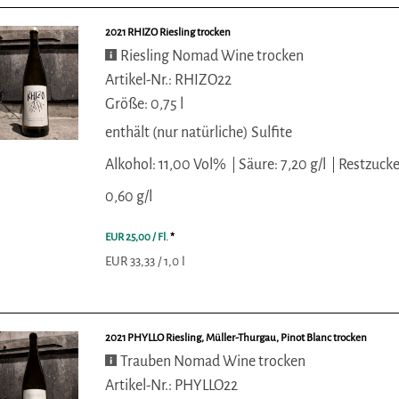
2021 RHIZO Riesling trocken
Riesling Nomad Wine trocken
Artikel-Nr.: RHIZO22
Größe: 0,75 l
enthält (nur natürliche) Sulfite
Alkohol: 11,00 Vol%
Säure: 7,20 g/l
Restzucke
0,60 g/l
EUR 25,00
/ Fl.
*
EUR 33,33 / 1,0 l
2021 PHYLLO Riesling, Müller-Thurgau, Pinot Blanc trocken
Trauben Nomad Wine trocken
Artikel-Nr.: PHYLLO22