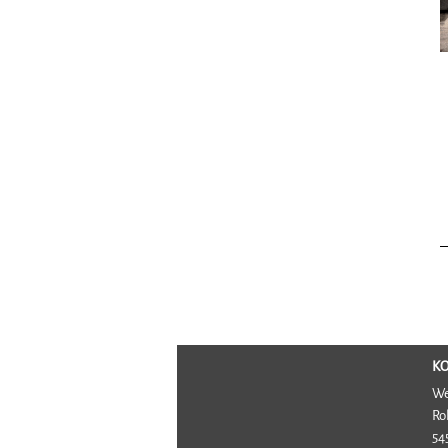
K
We
Ro
54