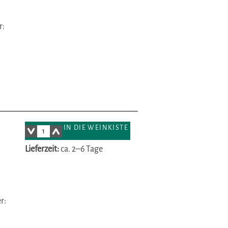
r:
IN DIE WEINKISTE
Lieferzeit:
ca. 2–6 Tage
r: