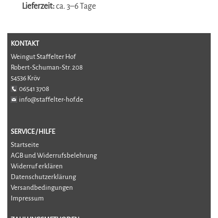
Lieferzeit:
ca. 3–6 Tage
KONTAKT
Weingut Staffelter Hof
Robert-Schuman-Str. 208
54536 Kröv
06541 3708
info@staffelter-hof.de
SERVICE / HILFE
Startseite
AGB und Widerrufsbelehrung
Widerruf erklären
Datenschutzerklärung
Versandbedingungen
Impressum