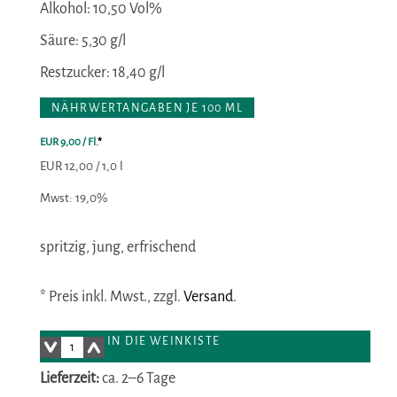
Alkohol:
10,50 Vol%
Säure:
5,30 g/l
Restzucker:
18,40 g/l
NÄHRWERTANGABEN JE 100 ML
EUR 9,00
/ Fl.
*
EUR 12,00 / 1,0 l
Mwst: 19,0%
spritzig, jung, erfrischend
* Preis inkl. Mwst., zzgl.
Versand
.
IN DIE WEINKISTE
Lieferzeit:
ca. 2–6 Tage